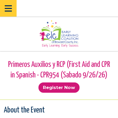
Skip
Skip
to
to
main
main
content
content
Primeros Auxilios y RCP (First Aid and CPR
in Spanish - CPR954 (Sabado 9/26/26)
Register Now
About the Event